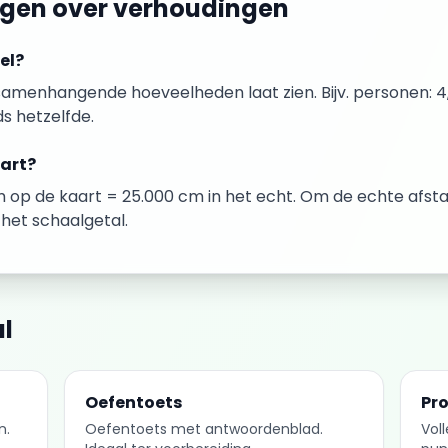
agen over
verhoudingen
el?
samenhangende hoeveelheden laat zien. Bijv. personen: 4, 
ds hetzelfde.
aart?
cm op de kaart = 25.000 cm in het echt. Om de echte afst
het schaalgetal.
l
Oefentoets
Pr
n.
Oefentoets met antwoordenblad.
Vol