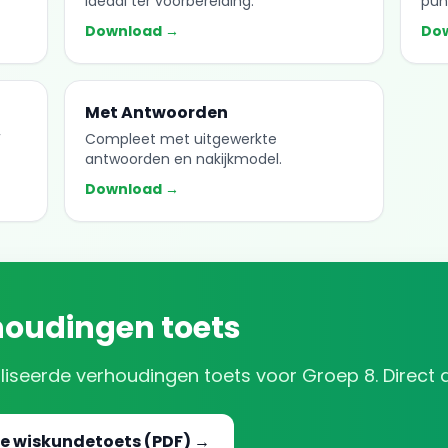
Ideaal ter voorbereiding.
pun
Download →
Do
Met Antwoorden
F
Compleet met uitgewerkte
antwoorden en nakijkmodel.
Download →
houdingen
toets
liseerde
verhoudingen
toets voor
Groep 8
. Direct
e wiskundetoets (PDF) →