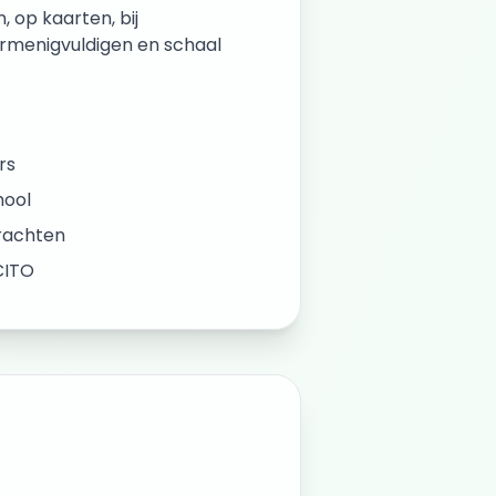
 op kaarten, bij
ermenigvuldigen en schaal
rs
hool
krachten
CITO