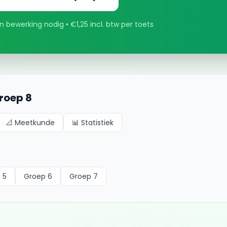
 bewerking nodig • €1,25 incl. btw per toets
roep 8
📐
Meetkunde
📊
Statistiek
 5
Groep 6
Groep 7