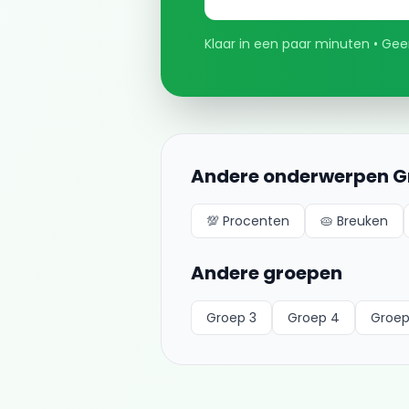
Klaar in een paar minuten • Geen
Andere onderwerpen
G
💯
Procenten
🥧
Breuken
Andere groepen
Groep 3
Groep 4
Groep