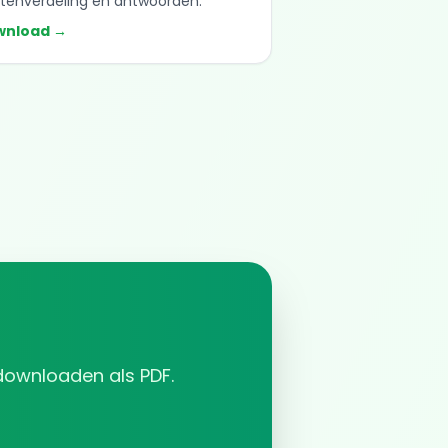
tenverdeling en antwoorden.
wnload →
 downloaden als PDF.