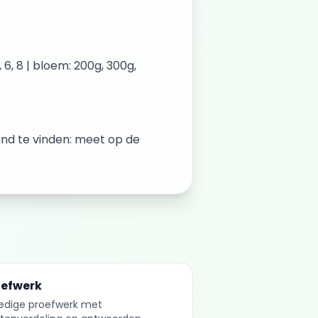
6, 8 | bloem: 200g, 300g,
and te vinden: meet op de
oefwerk
ledige proefwerk met