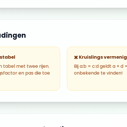
udingen
stabel
✖️ Kruislings vermeni
 tabel met twee rijen.
Bij a:b = c:d geldt a × d
sfactor en pas die toe
onbekende te vinden!