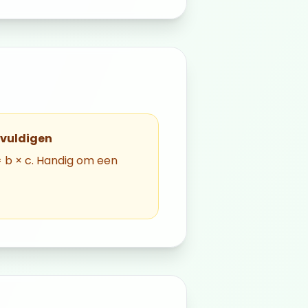
gvuldigen
 = b × c. Handig om een