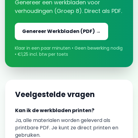
Genereer een
werkbladen
voor
verhoudingen
(
Groep 8
). Direct als PDF.
Genereer
Werkbladen
(PDF) →
Klaar in een paar minuten • Geen bewerking nodig
• €1,25 incl. btw per toets
Veelgestelde vragen
Kan ik de
werkbladen
printen?
Ja, alle materialen worden geleverd als
printbare PDF. Je kunt ze direct printen en
gebruiken.