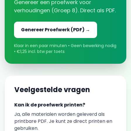
Genereer een
proefwerk
voor
verhoudingen
(
Groep 8
). Direct als PDF.
Genereer
Proefwerk
(PDF) →
Klaar in een paar minuten • Geen bewerking nodig
• €1,25 incl. btw per toets
Veelgestelde vragen
Kan ik de
proefwerk
printen?
Ja, alle materialen worden geleverd als
printbare PDF. Je kunt ze direct printen en
gebruiken.