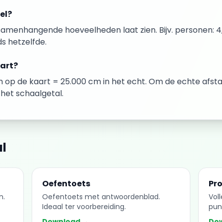
el?
samenhangende hoeveelheden laat zien. Bijv. personen: 4, 
ds hetzelfde.
aart?
cm op de kaart = 25.000 cm in het echt. Om de echte afst
het schaalgetal.
l
Oefentoets
Pr
n.
Oefentoets met antwoordenblad.
Vol
Ideaal ter voorbereiding.
pun
Download →
Do