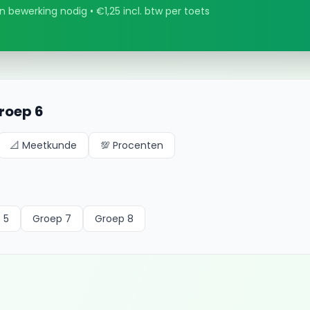
 bewerking nodig • €1,25 incl. btw per toets
roep 6
📐
Meetkunde
💯
Procenten
 5
Groep 7
Groep 8