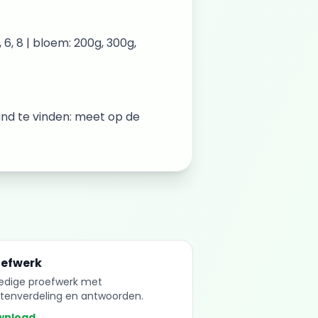
6, 8 | bloem: 200g, 300g,
and te vinden: meet op de
oefwerk
ledige proefwerk met
tenverdeling en antwoorden.
wnload →