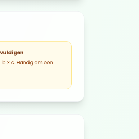
gvuldigen
 = b × c. Handig om een