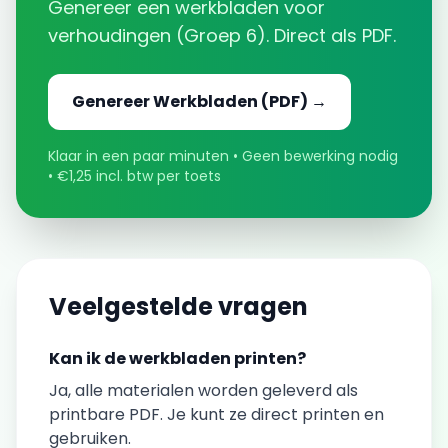
Genereer een
werkbladen
voor
verhoudingen
(
Groep 6
). Direct als PDF.
Genereer
Werkbladen
(PDF) →
Klaar in een paar minuten • Geen bewerking nodig
• €1,25 incl. btw per toets
Veelgestelde vragen
Kan ik de
werkbladen
printen?
Ja, alle materialen worden geleverd als
printbare PDF. Je kunt ze direct printen en
gebruiken.