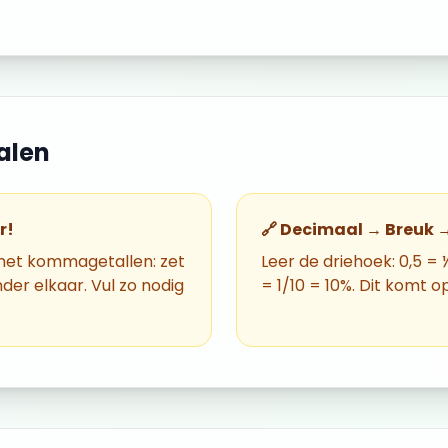
alen
r!
🔗 Decimaal → Breuk 
 met kommagetallen: zet
Leer de driehoek: 0,5 = 
der elkaar. Vul zo nodig
= 1/10 = 10%. Dit komt o