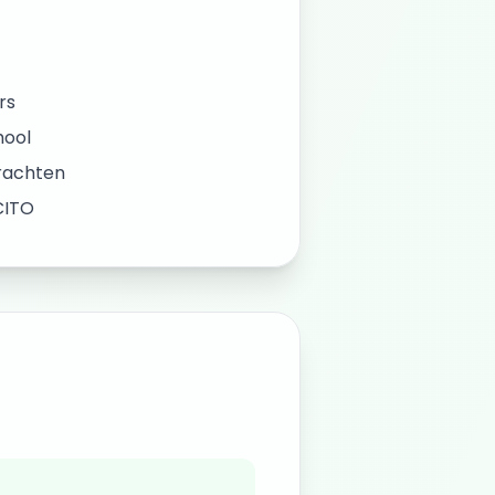
rs
hool
krachten
CITO