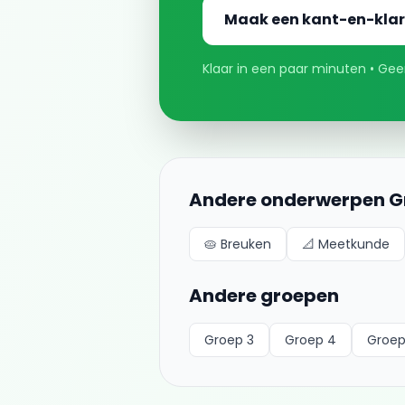
Maak een kant-en-klar
Klaar in een paar minuten • Geen
Andere onderwerpen
G
🥧
Breuken
📐
Meetkunde
Andere groepen
Groep 3
Groep 4
Groep