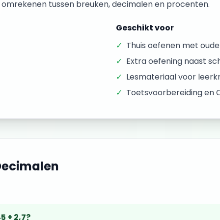
 omrekenen tussen breuken, decimalen en procenten.
Geschikt voor
✓
Thuis oefenen met oude
✓
Extra oefening naast sc
✓
Lesmateriaal voor leer
✓
Toetsvoorbereiding en 
Decimalen
5 + 2,7?