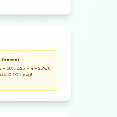
→ Procent
½ = 50%. 0,25 = ¼ = 25%. 0,1
p de CITO terug!