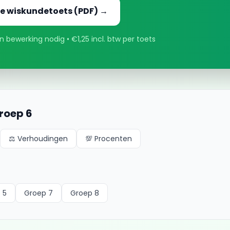
e wiskundetoets (PDF) →
 bewerking nodig • €1,25 incl. btw per toets
roep 6
⚖️
Verhoudingen
💯
Procenten
 5
Groep 7
Groep 8