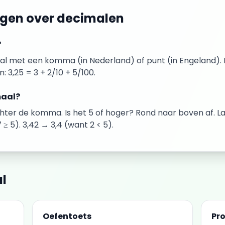
agen over
decimalen
?
tal met een komma (in Nederland) of punt (in Engeland)
: 3,25 = 3 + 2/10 + 5/100.
maal?
chter de komma. Is het 5 of hoger? Rond naar boven af. 
≥ 5). 3,42 → 3,4 (want 2 < 5).
l
Oefentoets
Pr