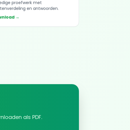
ledige proefwerk met
tenverdeling en antwoorden.
wnload →
wnloaden als PDF.