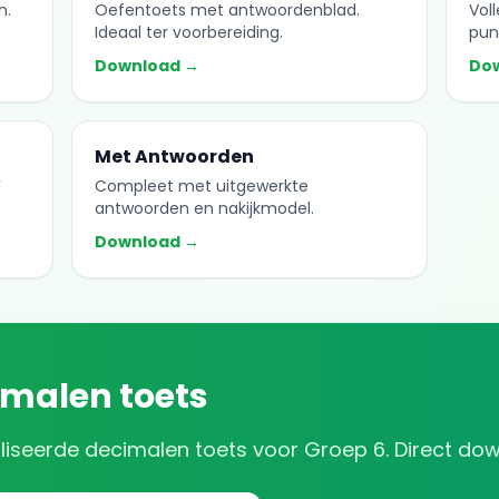
n.
Oefentoets met antwoordenblad.
Vol
Ideaal ter voorbereiding.
pun
Download →
Do
Met Antwoorden
F
Compleet met uitgewerkte
antwoorden en nakijkmodel.
Download →
imalen
toets
liseerde
decimalen
toets voor
Groep 6
. Direct do