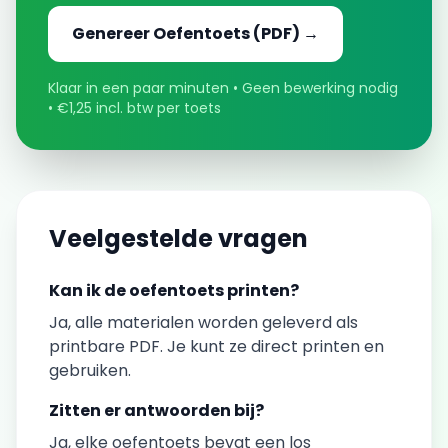
Genereer
Oefentoets
(PDF) →
Klaar in een paar minuten • Geen bewerking nodig
• €1,25 incl. btw per toets
Veelgestelde vragen
Kan ik de
oefentoets
printen?
Ja, alle materialen worden geleverd als
printbare PDF. Je kunt ze direct printen en
gebruiken.
Zitten er antwoorden bij?
Ja, elke
oefentoets
bevat een los