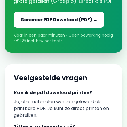
grote getallen
(
Groep 5
). Direct als PDF.
Genereer
PDF Download
(PDF) →
Klaar in een paar minuten • Geen bewerking nodig
• €1,25 incl. btw per toets
Veelgestelde vragen
Kan ik de
pdf download
printen?
Ja, alle materialen worden geleverd als
printbare PDF. Je kunt ze direct printen en
gebruiken.
Zitten er antwoorden bij?