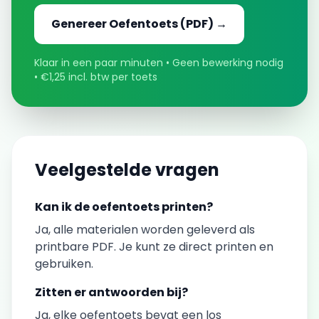
Genereer
Oefentoets
(PDF) →
Klaar in een paar minuten • Geen bewerking nodig
• €1,25 incl. btw per toets
Veelgestelde vragen
Kan ik de
oefentoets
printen?
Ja, alle materialen worden geleverd als
printbare PDF. Je kunt ze direct printen en
gebruiken.
Zitten er antwoorden bij?
Ja, elke
oefentoets
bevat een los