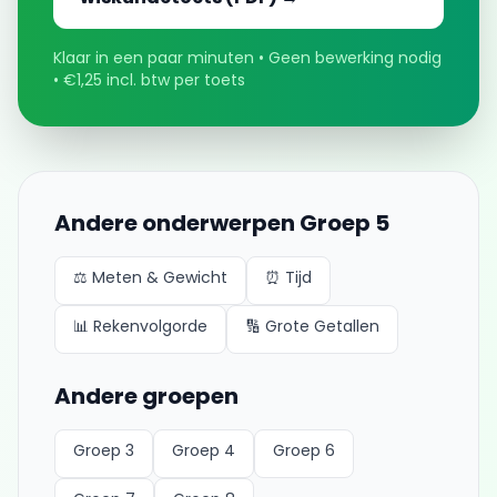
Klaar in een paar minuten • Geen bewerking nodig
• €1,25 incl. btw per toets
Andere onderwerpen
Groep 5
⚖️
Meten & Gewicht
⏰
Tijd
📊
Rekenvolgorde
🔢
Grote Getallen
Andere groepen
Groep 3
Groep 4
Groep 6