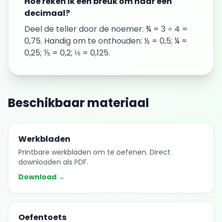
Hoe reken ik een breuk om naar een
decimaal?
Deel de teller door de noemer: ¾ = 3 ÷ 4 =
0,75. Handig om te onthouden: ½ = 0,5; ¼ =
0,25; ⅕ = 0,2; ⅛ = 0,125.
Beschikbaar materiaal
Werkbladen
Printbare werkbladen om te oefenen. Direct
downloaden als PDF.
Download →
Oefentoets