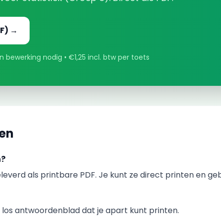
F) →
 bewerking nodig • €1,25 incl. btw per toets
gen
n?
leverd als printbare PDF. Je kunt ze direct printen en ge
los antwoordenblad dat je apart kunt printen.