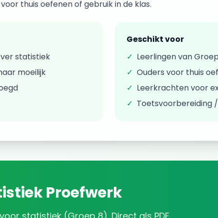
oor thuis oefenen of gebruik in de klas.
Geschikt voor
over
statistiek
✓
Leerlingen van
Groep
aar moeilijk
✓
Ouders voor thuis oe
voegd
✓
Leerkrachten voor ex
✓
Toetsvoorbereiding 
istiek
Proefwerk
voor
statistiek
(
Groep 8
). Direct als PDF.