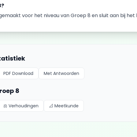
8
?
k gemaakt voor het niveau van
Groep 8
en sluit aan bij he
tatistiek
PDF Download
Met Antwoorden
roep 8
⚖️
Verhoudingen
📐
Meetkunde