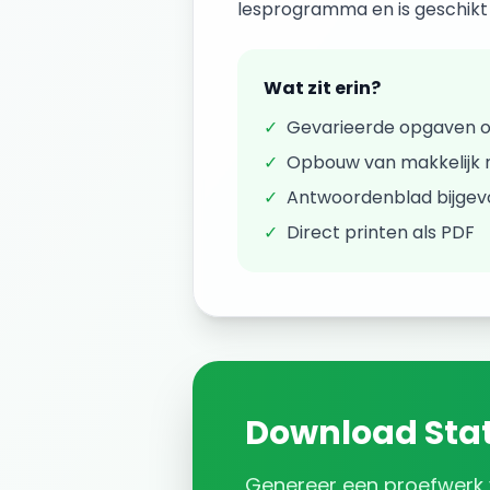
lesprogramma en is geschikt v
Wat zit erin?
✓
Gevarieerde opgaven 
✓
Opbouw van makkelijk n
✓
Antwoordenblad bijge
✓
Direct printen als PDF
Download
Stat
Genereer een
proefwerk