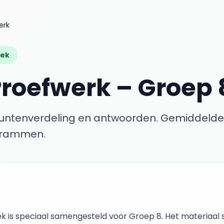
erk
iek
Proefwerk
–
Groep 
puntenverdeling en antwoorden.
Gemiddelde
agrammen.
ek
is speciaal samengesteld voor
Groep 8
. Het materiaal s