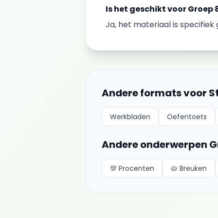
Is het geschikt voor
Groep 
Ja, het materiaal is specifie
Andere formats voor
S
Werkbladen
Oefentoets
Andere onderwerpen
G
💯
Procenten
🥧
Breuken