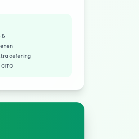
 8
fenen
tra oefening
/ CITO