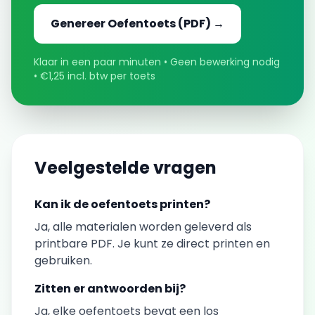
Genereer
Oefentoets
(PDF) →
Klaar in een paar minuten • Geen bewerking nodig
• €1,25 incl. btw per toets
Veelgestelde vragen
Kan ik de
oefentoets
printen?
Ja, alle materialen worden geleverd als
printbare PDF. Je kunt ze direct printen en
gebruiken.
Zitten er antwoorden bij?
Ja, elke
oefentoets
bevat een los