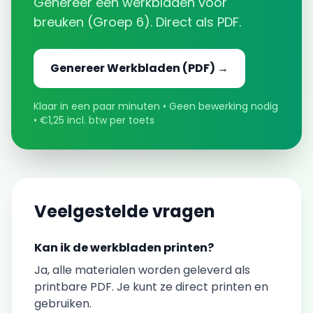
Genereer een
werkbladen
voor
breuken
(
Groep 6
). Direct als PDF.
Genereer
Werkbladen
(PDF) →
Klaar in een paar minuten • Geen bewerking nodig
• €1,25 incl. btw per toets
Veelgestelde vragen
Kan ik de
werkbladen
printen?
Ja, alle materialen worden geleverd als
printbare PDF. Je kunt ze direct printen en
gebruiken.