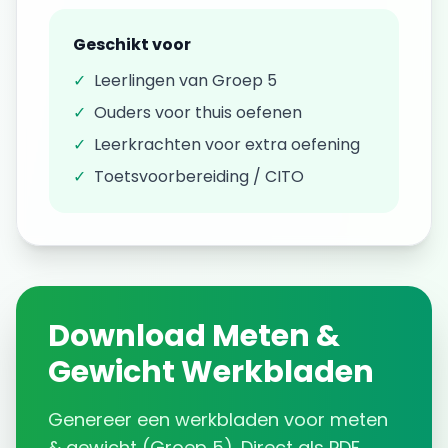
Geschikt voor
✓
Leerlingen van
Groep 5
✓
Ouders voor thuis oefenen
✓
Leerkrachten voor extra oefening
✓
Toetsvoorbereiding / CITO
Download
Meten &
Gewicht
Werkbladen
Genereer een
werkbladen
voor
meten
& gewicht
(
Groep 5
). Direct als PDF.