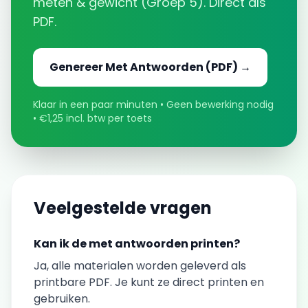
meten & gewicht
(
Groep 5
). Direct als
PDF.
Genereer
Met Antwoorden
(PDF) →
Klaar in een paar minuten • Geen bewerking nodig
• €1,25 incl. btw per toets
Veelgestelde vragen
Kan ik de
met antwoorden
printen?
Ja, alle materialen worden geleverd als
printbare PDF. Je kunt ze direct printen en
gebruiken.