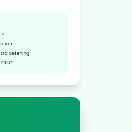
 4
fenen
tra oefening
/ CITO