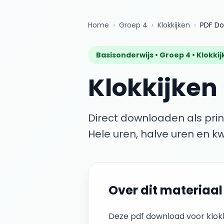
Home
›
Groep 4
›
Klokkijken
›
PDF D
Basisonderwijs •
Groep 4
•
Klokki
Klokkijken
Direct downloaden als pri
Hele uren, halve uren en kw
Over dit materiaal
Deze
pdf download
voor
klok