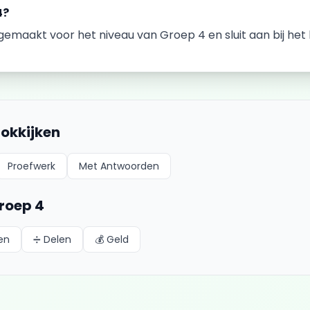
4
?
k gemaakt voor het niveau van
Groep 4
en sluit aan bij h
lokkijken
Proefwerk
Met Antwoorden
roep 4
en
➗
Delen
💰
Geld