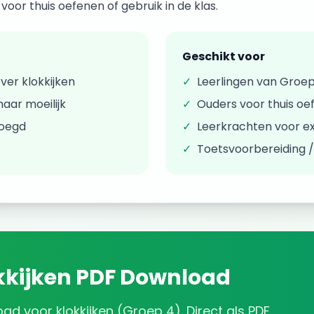
oor thuis oefenen of gebruik in de klas.
Geschikt voor
over
klokkijken
✓
Leerlingen van
Groep
aar moeilijk
✓
Ouders voor thuis oe
voegd
✓
Leerkrachten voor ex
✓
Toetsvoorbereiding 
kkijken
PDF Download
oad
voor
klokkijken
(
Groep 4
). Direct als PDF.