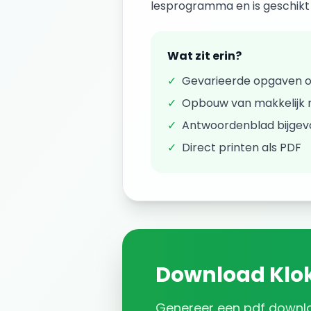
lesprogramma en is geschikt v
Wat zit erin?
✓
Gevarieerde opgaven 
✓
Opbouw van makkelijk n
✓
Antwoordenblad bijge
✓
Direct printen als PDF
Download
Klo
Genereer een
pdf downl