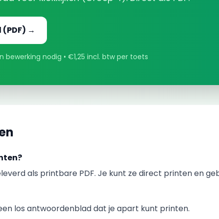
d
(PDF) →
 bewerking nodig • €1,25 incl. btw per toets
gen
nten?
leverd als printbare PDF. Je kunt ze direct printen en ge
en los antwoordenblad dat je apart kunt printen.