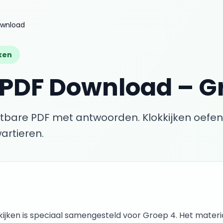
ownload
jken
PDF Download
–
G
ntbare PDF met antwoorden.
Klokkijken oefen
artieren.
kijken
is speciaal samengesteld voor
Groep 4
. Het materia