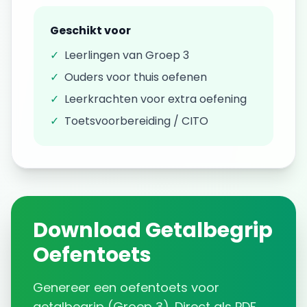
Geschikt voor
✓
Leerlingen van
Groep 3
✓
Ouders voor thuis oefenen
✓
Leerkrachten voor extra oefening
✓
Toetsvoorbereiding / CITO
Download
Getalbegrip
Oefentoets
Genereer een
oefentoets
voor
getalbegrip
(
Groep 3
). Direct als PDF.