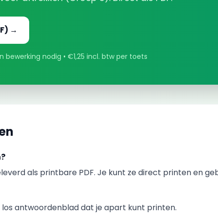
F) →
 bewerking nodig • €1,25 incl. btw per toets
gen
n?
leverd als printbare PDF. Je kunt ze direct printen en ge
los antwoordenblad dat je apart kunt printen.