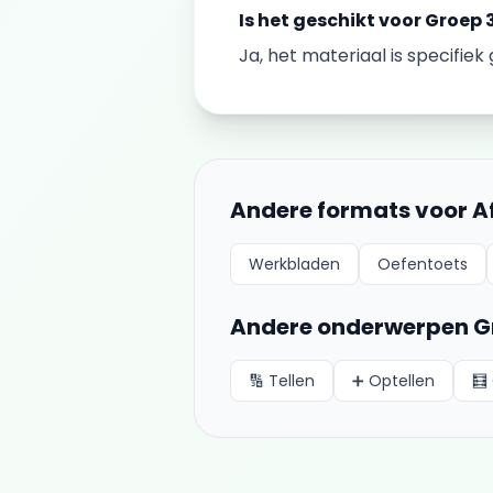
Is het geschikt voor
Groep 
Ja, het materiaal is specifie
Andere formats voor
A
Werkbladen
Oefentoets
Andere onderwerpen
G
🔢
Tellen
➕
Optellen
🧮