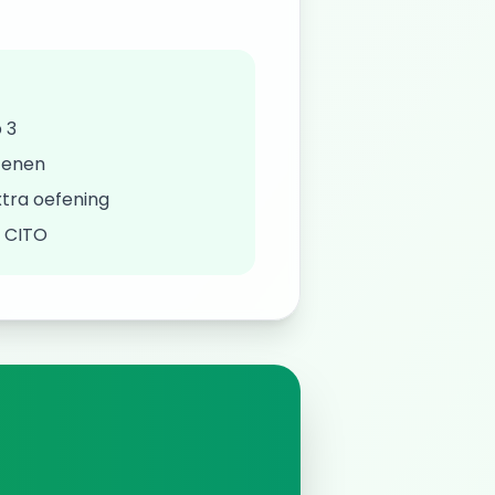
 3
fenen
tra oefening
/ CITO