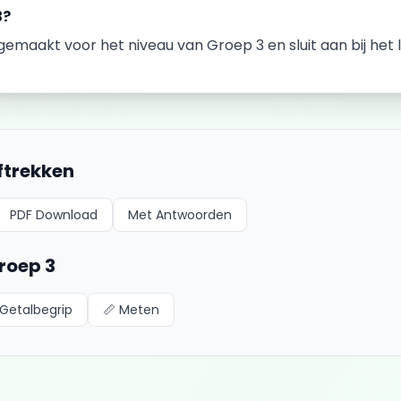
3
?
k gemaakt voor het niveau van
Groep 3
en sluit aan bij he
ftrekken
PDF Download
Met Antwoorden
roep 3
Getalbegrip
📏
Meten