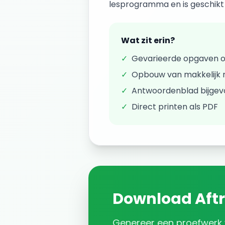
lesprogramma en is geschikt v
Wat zit erin?
✓
Gevarieerde opgaven 
✓
Opbouw van makkelijk n
✓
Antwoordenblad bijge
✓
Direct printen als PDF
Download
Aft
Genereer een
proefwerk