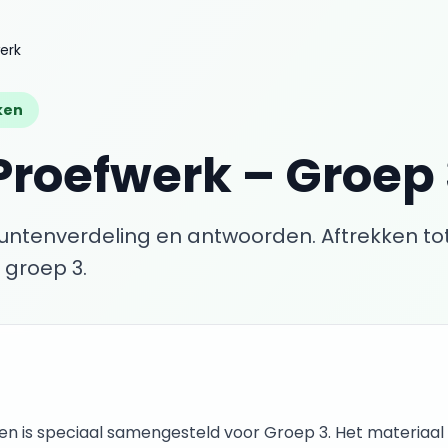
erk
ken
Proefwerk
–
Groep 
puntenverdeling en antwoorden.
Aftrekken tot
groep 3.
ken
is speciaal samengesteld voor
Groep 3
. Het materiaal 