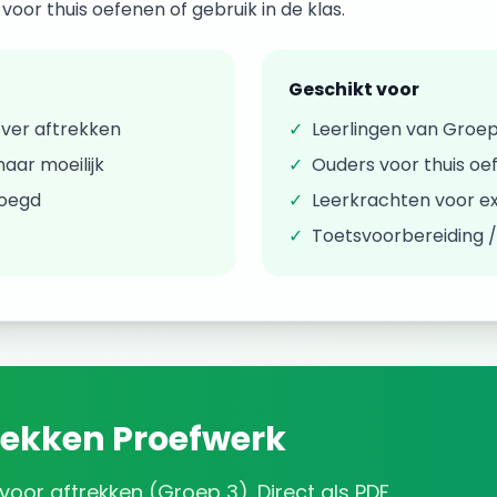
oor thuis oefenen of gebruik in de klas.
Geschikt voor
over
aftrekken
✓
Leerlingen van
Groep
aar moeilijk
✓
Ouders voor thuis oe
voegd
✓
Leerkrachten voor ex
✓
Toetsvoorbereiding 
rekken
Proefwerk
voor
aftrekken
(
Groep 3
). Direct als PDF.