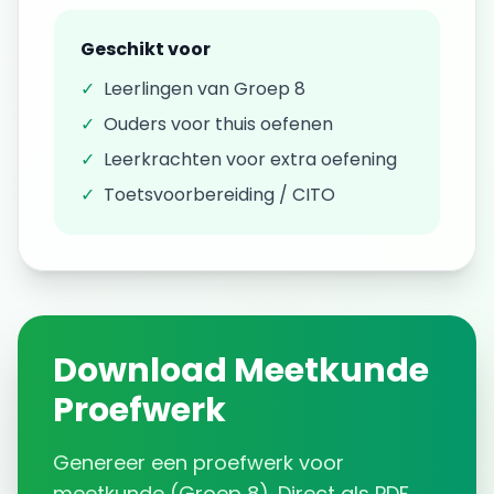
Geschikt voor
✓
Leerlingen van
Groep 8
✓
Ouders voor thuis oefenen
✓
Leerkrachten voor extra oefening
✓
Toetsvoorbereiding / CITO
Download
Meetkunde
Proefwerk
Genereer een
proefwerk
voor
meetkunde
(
Groep 8
). Direct als PDF.