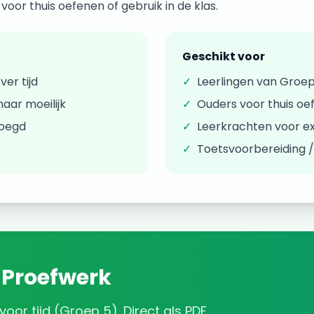
oor thuis oefenen of gebruik in de klas.
Geschikt voor
over
tijd
✓
Leerlingen van
Groep
aar moeilijk
✓
Ouders voor thuis oe
voegd
✓
Leerkrachten voor ex
✓
Toetsvoorbereiding 
Proefwerk
voor
tijd
(
Groep 5
). Direct als PDF.