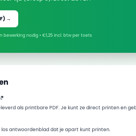
F) →
 bewerking nodig • €1,25 incl. btw per toets
gen
n?
leverd als printbare PDF. Je kunt ze direct printen en ge
los antwoordenblad dat je apart kunt printen.