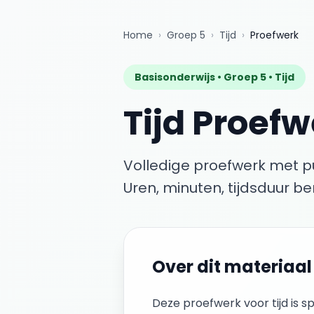
Home
›
Groep 5
›
Tijd
›
Proefwerk
Basisonderwijs •
Groep 5
•
Tijd
Tijd
Proefw
Volledige proefwerk met 
Uren, minuten, tijdsduur b
Over dit materiaal
Deze
proefwerk
voor
tijd
is s