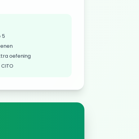
 5
fenen
tra oefening
/ CITO