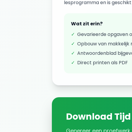
lesprogramma en is geschikt v
Wat zit erin?
✓
Gevarieerde opgaven 
✓
Opbouw van makkelijk n
✓
Antwoordenblad bijge
✓
Direct printen als PDF
Download
Tijd
Genereer een
proefwerk