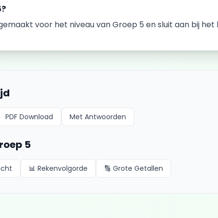
5
?
k gemaakt voor het niveau van
Groep 5
en sluit aan bij he
ijd
PDF Download
Met Antwoorden
roep 5
icht
📊
Rekenvolgorde
🔢
Grote Getallen