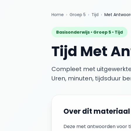
Home
›
Groep 5
›
Tijd
›
Met Antwoo
Basisonderwijs •
Groep 5
•
Tijd
Tijd
Met A
Compleet met uitgewerkte
Uren, minuten, tijdsduur b
Over dit materiaal
Deze
met antwoorden
voor
t