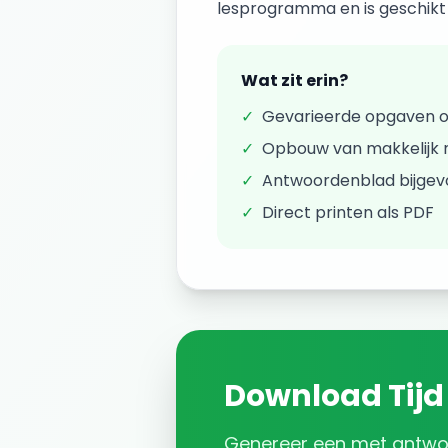
lesprogramma en is geschikt v
Wat zit erin?
✓
Gevarieerde opgaven 
✓
Opbouw van makkelijk n
✓
Antwoordenblad bijge
✓
Direct printen als PDF
Download
Tijd
Genereer een
met antw