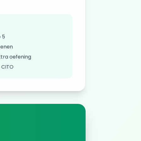
 5
fenen
tra oefening
/ CITO