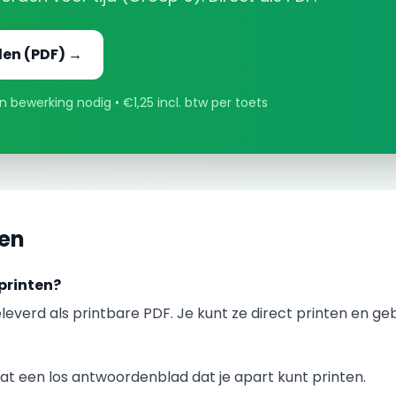
den
(PDF) →
 bewerking nodig • €1,25 incl. btw per toets
gen
printen?
leverd als printbare PDF. Je kunt ze direct printen en ge
t een los antwoordenblad dat je apart kunt printen.