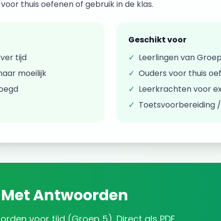
oor thuis oefenen of gebruik in de klas.
Geschikt voor
over
tijd
✓
Leerlingen van
Groep
aar moeilijk
✓
Ouders voor thuis oe
voegd
✓
Leerkrachten voor ex
✓
Toetsvoorbereiding 
Met Antwoorden
oorden
voor
tijd
(
Groep 5
). Direct als PDF.