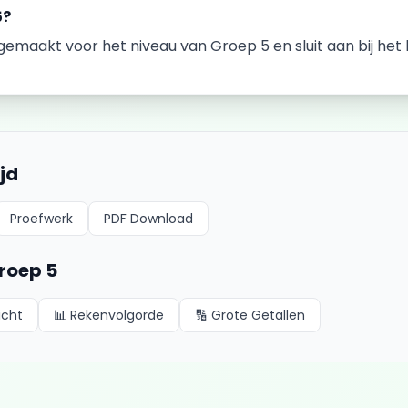
5
?
k gemaakt voor het niveau van
Groep 5
en sluit aan bij he
ijd
Proefwerk
PDF Download
roep 5
icht
📊
Rekenvolgorde
🔢
Grote Getallen