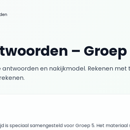
rden
ntwoorden
–
Groep
 antwoorden en nakijkmodel.
Rekenen met ti
erekenen.
ijd
is speciaal samengesteld voor
Groep 5
. Het materiaal s