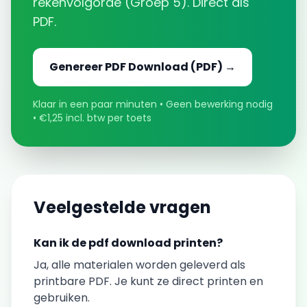
rekenvolgorde
(
Groep 5
). Direct als
PDF.
Genereer
PDF Download
(PDF) →
Klaar in een paar minuten • Geen bewerking nodig
• €1,25 incl. btw per toets
Veelgestelde vragen
Kan ik de
pdf download
printen?
Ja, alle materialen worden geleverd als
printbare PDF. Je kunt ze direct printen en
gebruiken.