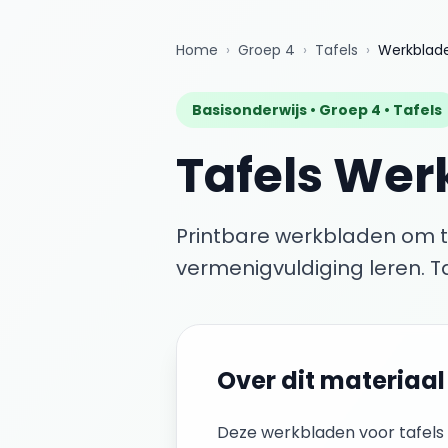
Home
›
Groep 4
›
Tafels
›
Werkblad
Basisonderwijs •
Groep 4
•
Tafels
Tafels
Wer
Printbare werkbladen om t
vermenigvuldiging leren. Ta
Over dit materiaal
Deze
werkbladen
voor
tafels