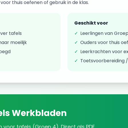
oor thuis oefenen of gebruik in de klas.
Geschikt voor
over
tafels
✓
Leerlingen van
Groep
aar moeilijk
✓
Ouders voor thuis oe
voegd
✓
Leerkrachten voor ex
✓
Toetsvoorbereiding 
els
Werkbladen
n
voor
tafels
(
Groep 4
). Direct als PDF.