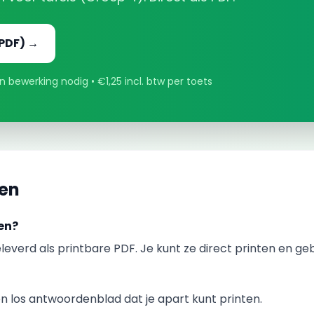
PDF) →
 bewerking nodig • €1,25 incl. btw per toets
gen
en?
leverd als printbare PDF. Je kunt ze direct printen en ge
 los antwoordenblad dat je apart kunt printen.