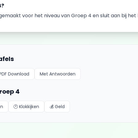
4
?
k gemaakt voor het niveau van
Groep 4
en sluit aan bij h
afels
PDF Download
Met Antwoorden
roep 4
en
🕐
Klokkijken
💰
Geld