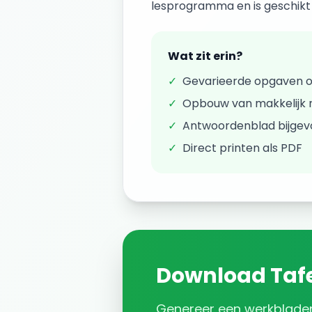
lesprogramma en is geschikt v
Wat zit erin?
✓
Gevarieerde opgaven 
✓
Opbouw van makkelijk n
✓
Antwoordenblad bijge
✓
Direct printen als PDF
Download
Taf
Genereer een
werkblade