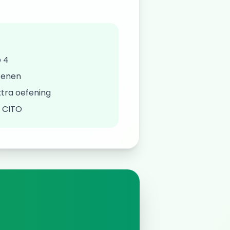
 4
fenen
tra oefening
/ CITO