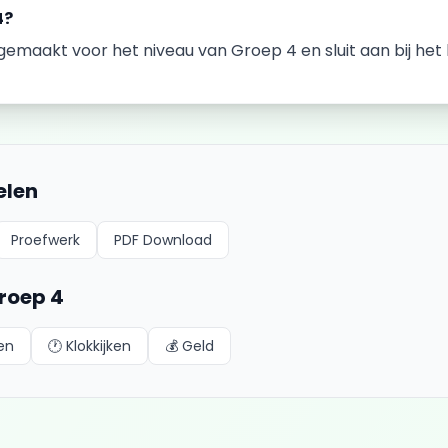
4
?
k gemaakt voor het niveau van
Groep 4
en sluit aan bij h
elen
Proefwerk
PDF Download
roep 4
en
🕐
Klokkijken
💰
Geld