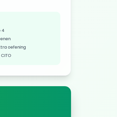
 4
fenen
tra oefening
/ CITO