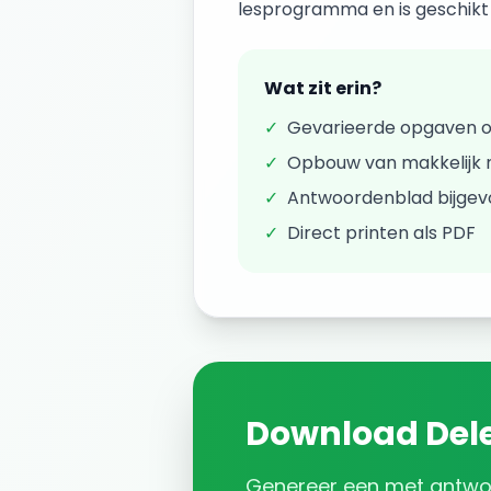
lesprogramma en is geschikt v
Wat zit erin?
✓
Gevarieerde opgaven 
✓
Opbouw van makkelijk n
✓
Antwoordenblad bijge
✓
Direct printen als PDF
Download
Del
Genereer een
met antw