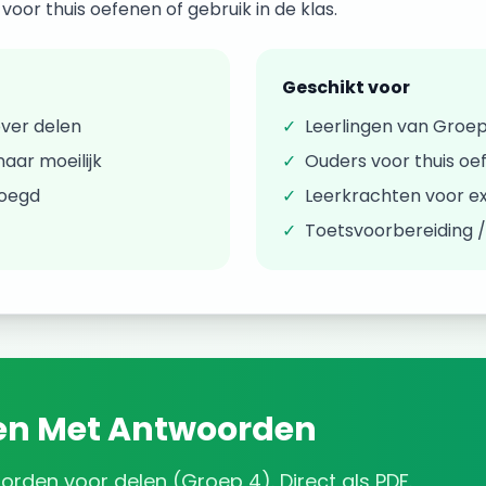
oor thuis oefenen of gebruik in de klas.
Geschikt voor
over
delen
✓
Leerlingen van
Groep
aar moeilijk
✓
Ouders voor thuis oe
voegd
✓
Leerkrachten voor ex
✓
Toetsvoorbereiding 
en
Met Antwoorden
oorden
voor
delen
(
Groep 4
). Direct als PDF.