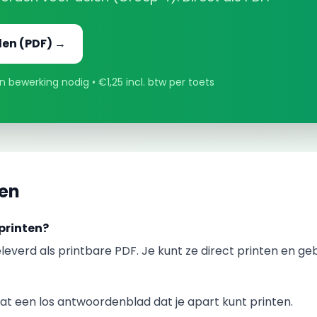
den
(PDF) →
 bewerking nodig • €1,25 incl. btw per toets
gen
printen?
leverd als printbare PDF. Je kunt ze direct printen en ge
t een los antwoordenblad dat je apart kunt printen.