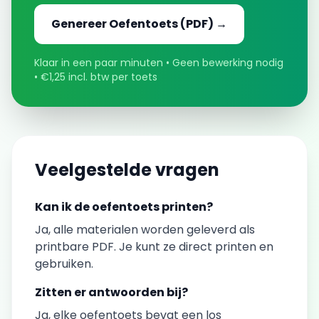
Genereer
Oefentoets
(PDF) →
Klaar in een paar minuten • Geen bewerking nodig
• €1,25 incl. btw per toets
Veelgestelde vragen
Kan ik de
oefentoets
printen?
Ja, alle materialen worden geleverd als
printbare PDF. Je kunt ze direct printen en
gebruiken.
Zitten er antwoorden bij?
Ja, elke
oefentoets
bevat een los