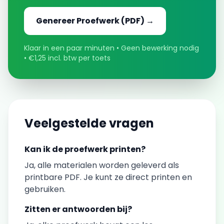
Genereer
Proefwerk
(PDF) →
Klaar in een paar minuten • Geen bewerking nodig
• €1,25 incl. btw per toets
Veelgestelde vragen
Kan ik de
proefwerk
printen?
Ja, alle materialen worden geleverd als
printbare PDF. Je kunt ze direct printen en
gebruiken.
Zitten er antwoorden bij?