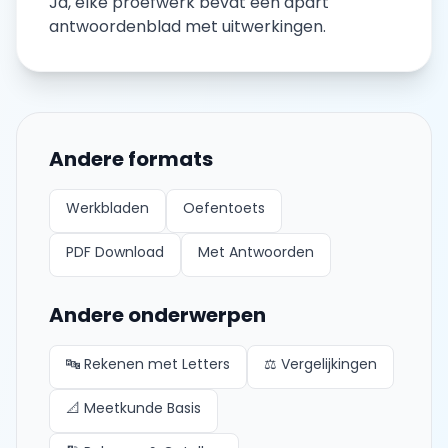
Ja, elke
proefwerk
bevat een apart
antwoordenblad met uitwerkingen.
Andere formats
Werkbladen
Oefentoets
PDF Download
Met Antwoorden
Andere onderwerpen
🔤
Rekenen met Letters
⚖️
Vergelijkingen
📐
Meetkunde Basis