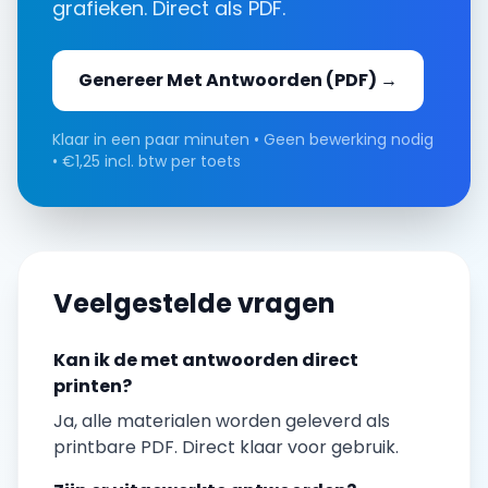
grafieken
. Direct als PDF.
Genereer
Met Antwoorden
(PDF) →
Klaar in een paar minuten • Geen bewerking nodig
• €1,25 incl. btw per toets
Veelgestelde vragen
Kan ik de
met antwoorden
direct
printen?
Ja, alle materialen worden geleverd als
printbare PDF. Direct klaar voor gebruik.