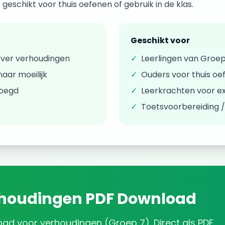
geschikt voor thuis oefenen of gebruik in de klas.
Geschikt voor
over
verhoudingen
✓
Leerlingen van
Groep
aar moeilijk
✓
Ouders voor thuis oe
voegd
✓
Leerkrachten voor ex
✓
Toetsvoorbereiding 
houdingen
PDF Download
oad
voor
verhoudingen
(
Groep 7
). Direct als PDF.