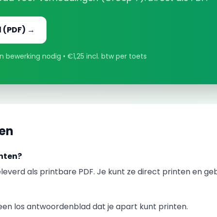
d
(PDF) →
 bewerking nodig • €1,25 incl. btw per toets
gen
nten?
leverd als printbare PDF. Je kunt ze direct printen en ge
en los antwoordenblad dat je apart kunt printen.