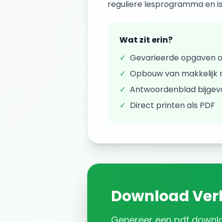
reguliere lesprogramma en is 
Wat zit erin?
✓
Gevarieerde opgaven 
✓
Opbouw van makkelijk n
✓
Antwoordenblad bijge
✓
Direct printen als PDF
Download
Ver
Genereer een
pdf downl