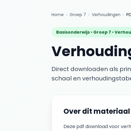
Home
›
Groep 7
›
Verhoudingen
›
P
Basisonderwijs •
Groep 7
•
Verhou
Verhoudin
Direct downloaden als pri
schaal en verhoudingstabe
Over dit materiaal
Deze
pdf download
voor
ver