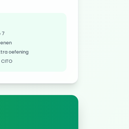
 7
fenen
tra oefening
/ CITO