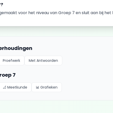
7
?
k gemaakt voor het niveau van
Groep 7
en sluit aan bij he
erhoudingen
Proefwerk
Met Antwoorden
roep 7
📐
Meetkunde
📊
Grafieken