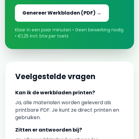
Genereer
Werkbladen
(PDF) →
Klaar in een paar minuten • Geen bewerking nodig
• €1,25 incl. btw per toets
Veelgestelde vragen
Kan ik de
werkbladen
printen?
Ja, alle materialen worden geleverd als
printbare PDF. Je kunt ze direct printen en
gebruiken.
Zitten er antwoorden bij?