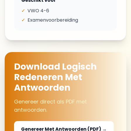
Geschikt voor
✓
VWO 4-6
✓
Examenvoorbereiding
Download
Logisch
Redeneren
Met
Antwoorden
Genereer direct als PDF met
antwoorden.
Genereer
Met Antwoorden
(PDF) →