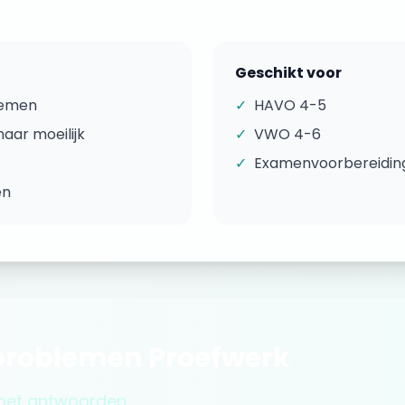
Geschikt voor
lemen
✓
HAVO 4-5
aar moeilijk
✓
VWO 4-6
✓
Examenvoorbereidin
en
problemen
Proefwerk
 met antwoorden.