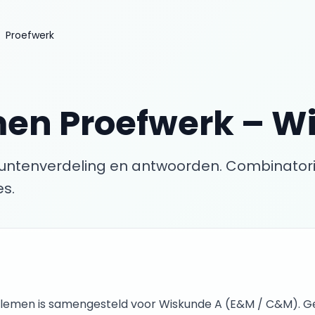
Proefwerk
men
Proefwerk
– W
puntenverdeling en antwoorden.
Combinatori
s.
blemen
is samengesteld voor Wiskunde A (
E&M / C&M
). 