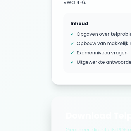
VWO 4-6
.
Inhoud
✓
Opgaven over
telprob
✓
Opbouw van makkelijk n
✓
Examenniveau vragen
✓
Uitgewerkte antwoord
Download
Tel
Genereer direct als PDF