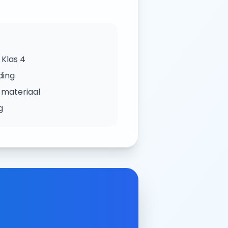
Klas 4
ding
 materiaal
g