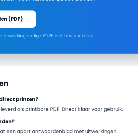
den
(PDF) →
 bewerking nodig • €1,25 incl. btw per toets
gen
direct printen?
leverd als printbare PDF. Direct klaar voor gebruik.
orden?
at een apart antwoordenblad met uitwerkingen.