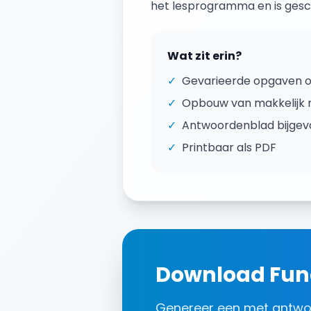
het lesprogramma en is gesch
Wat zit erin?
✓
Gevarieerde opgaven 
✓
Opbouw van makkelijk n
✓
Antwoordenblad bijge
✓
Printbaar als PDF
Download
Fun
Genereer een
met antw