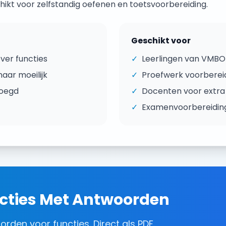
ikt voor zelfstandig oefenen en toetsvoorbereiding.
Geschikt voor
over
functies
✓
Leerlingen van
VMBO 
aar moeilijk
✓
Proefwerk voorberei
voegd
✓
Docenten voor extra
✓
Examenvoorbereidin
cties
Met Antwoorden
oorden
voor
functies
. Direct als PDF.