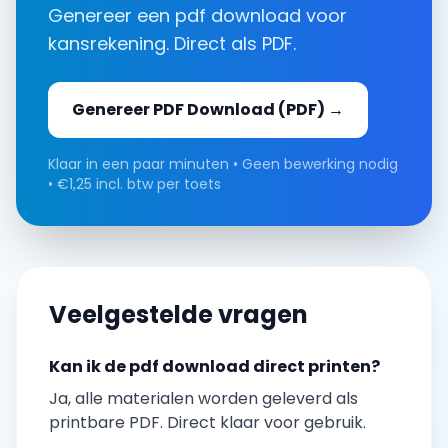
Genereer een
pdf download
voor
kansrekening
. Direct als PDF.
Genereer
PDF Download
(PDF) →
Klaar in een paar minuten • Geen bewerking nodig
• €1,25 incl. btw per toets
Veelgestelde vragen
Kan ik de
pdf download
direct printen?
Ja, alle materialen worden geleverd als
printbare PDF. Direct klaar voor gebruik.