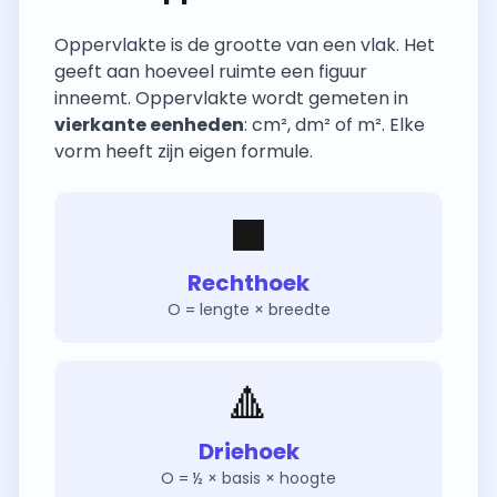
Oppervlakte is de grootte van een vlak. Het
geeft aan hoeveel ruimte een figuur
inneemt. Oppervlakte wordt gemeten in
vierkante eenheden
: cm², dm² of m². Elke
vorm heeft zijn eigen formule.
⬛
Rechthoek
O = lengte × breedte
🔺
Driehoek
O = ½ × basis × hoogte