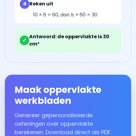
4
Reken uit
10 × 6 = 60, dan ½ × 60 = 30
Antwoord: de oppervlakte is 30
✓
cm²
Maak oppervlakte
werkbladen
Genereer gepersonaliseerde
oefeningen over oppervlakte
berekenen. Download direct als PDF.