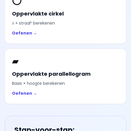
⭕
Oppervlakte cirkel
π × straal² berekenen
Oefenen →
▰
Oppervlakte parallellogram
Basis × hoogte berekenen
Oefenen →
Stap-voor-stap: